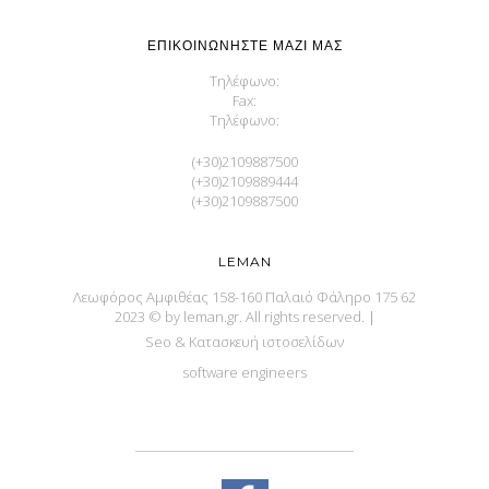
ΕΠΙΚΟΙΝΩΝΉΣΤΕ ΜΑΖΊ ΜΑΣ
Τηλέφωνο:
Fax:
Τηλέφωνο:
(+30)2109887500
(+30)2109889444
(+30)2109887500
LEMAN
Λεωφόρος Αμφιθέας 158-160 Παλαιό Φάληρο 175 62
2023 © by leman.gr. All rights reserved.
|
Seo & Κατασκευή ιστοσελίδων
software engineers