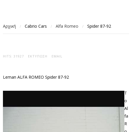
Αρχική
Cabrio Cars
Alfa Romeo
Spider 87-92
/
/
/
HITS: 31927
ΕΚΤΎΠΩΣΗ
EMAIL
Leman ALFA ROMEO Spider 87-92
Τ
ο
Al
fa
R
o