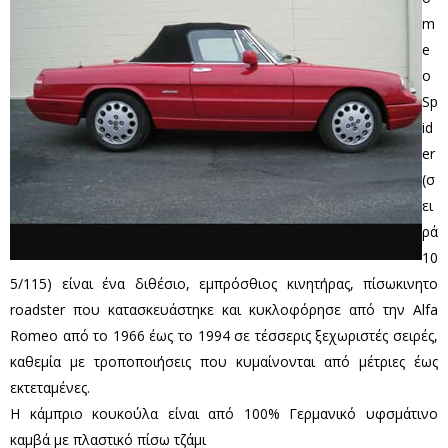
m
e
o
Sp
id
er
(σ
ει
ρά
10
5/115) είναι ένα διθέσιο, εμπρόσθιος κινητήρας, πίσωκινητο
roadster που κατασκευάστηκε και κυκλοφόρησε από την Alfa
Romeo από το 1966 έως το 1994 σε τέσσερις ξεχωριστές σειρές,
καθεμία με τροποποιήσεις που κυμαίνονται από μέτριες έως
εκτεταμένες.
Η κάμπριο κουκούλα είναι από 100% Γερμανικό υφσμάτινο
καμβά με πλαστικό πίσω τζάμι