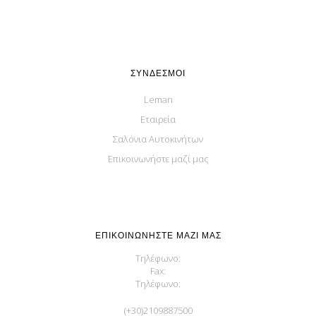
ΣΎΝΔΕΣΜΟΙ
Leman
Εταιρεία
Σαλόνια Αυτοκινήτων
Επικοινωνήστε μαζί μας
ΕΠΙΚΟΙΝΩΝΉΣΤΕ ΜΑΖΊ ΜΑΣ
Τηλέφωνο:
Fax:
Τηλέφωνο:
(+30)2109887500