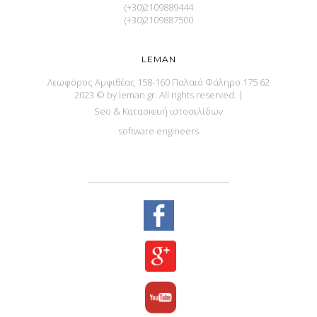
(+30)2109889444
(+30)2109887500
LEMAN
Λεωφόρος Αμφιθέας 158-160 Παλαιό Φάληρο 175 62
2023 © by leman.gr. All rights reserved.
|
Seo & Κατασκευή ιστοσελίδων
software engineers