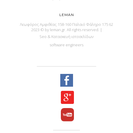
LEMAN
Λεωφόρος Αμφιθέας 158-160 Παλαιό Φάληρο 175 62
2023 © by leman.gr. All rights reserved.
|
Seo & Κατασκευή ιστοσελίδων
software engineers