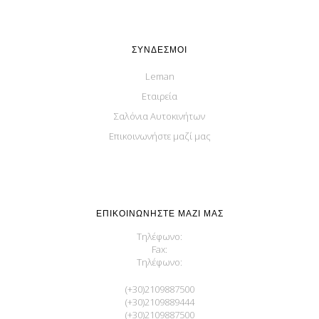
ΣΎΝΔΕΣΜΟΙ
Leman
Εταιρεία
Σαλόνια Αυτοκινήτων
Επικοινωνήστε μαζί μας
ΕΠΙΚΟΙΝΩΝΉΣΤΕ ΜΑΖΊ ΜΑΣ
Τηλέφωνο:
Fax:
Τηλέφωνο:
(+30)2109887500
(+30)2109889444
(+30)2109887500