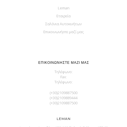
Leman
Εταιρεία
Σαλόνια Αυτοκινήτων
Επικοινωνήστε μαζί μας
ΕΠΙΚΟΙΝΩΝΉΣΤΕ ΜΑΖΊ ΜΑΣ
Τηλέφωνο:
Fax:
Τηλέφωνο:
(+30)2109887500
(+30)2109889444
(+30)2109887500
LEMAN