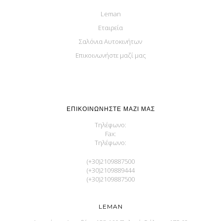
Leman
Εταιρεία
Σαλόνια Αυτοκινήτων
Επικοινωνήστε μαζί μας
ΕΠΙΚΟΙΝΩΝΉΣΤΕ ΜΑΖΊ ΜΑΣ
Τηλέφωνο:
Fax:
Τηλέφωνο:
(+30)2109887500
(+30)2109889444
(+30)2109887500
LEMAN