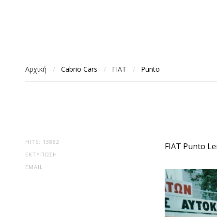
Αρχική
Cabrio Cars
FIAT
Punto
/
/
/
HITS: 13882
FIAT Punto L
ΕΚΤΎΠΩΣΗ
EMAIL