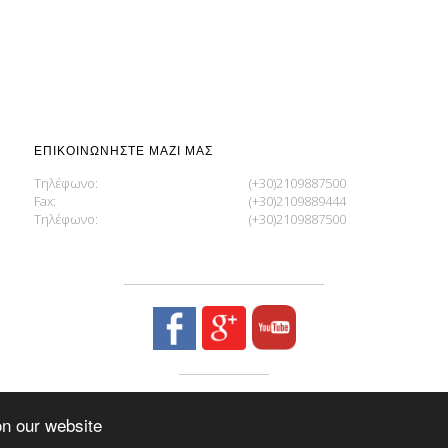
ΕΠΙΚΟΙΝΩΝΉΣΤΕ ΜΑΖΊ ΜΑΣ
Τηλέφωνο:
(+30)2109887500
Fax:
(+30)2109889444
Τηλέφωνο:
(+30)2109887500
LEMAN CABRIO ΚΟΥΚΟΎΛΕΣ ΑΥΤΟΚΙΝΉΤΩΝ
on our website