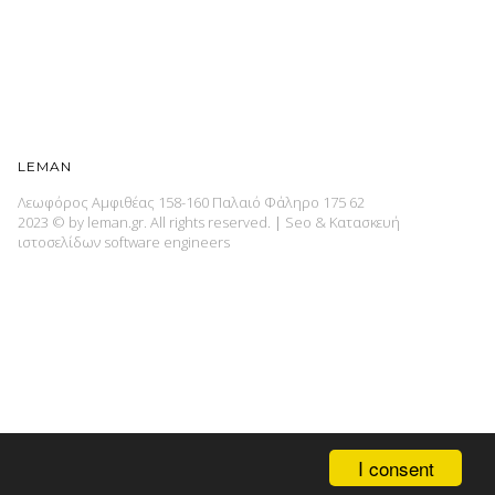
LEMAN
Λεωφόρος Αμφιθέας 158-160 Παλαιό Φάληρο 175 62
2023 © by leman.gr. All rights reserved.
|
Seo & Κατασκευή
ιστοσελίδων
software engineers
I consent