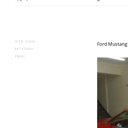
HITS: 12634
Ford Mustang
ΕΚΤΎΠΩΣΗ
EMAIL