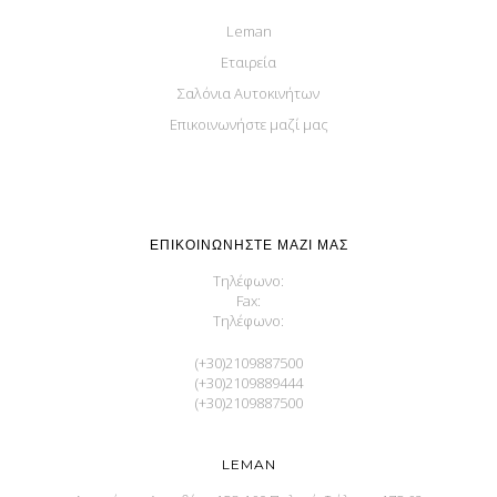
Leman
Εταιρεία
Σαλόνια Αυτοκινήτων
Επικοινωνήστε μαζί μας
ΕΠΙΚΟΙΝΩΝΉΣΤΕ ΜΑΖΊ ΜΑΣ
Τηλέφωνο:
Fax:
Τηλέφωνο:
(+30)2109887500
(+30)2109889444
(+30)2109887500
LEMAN