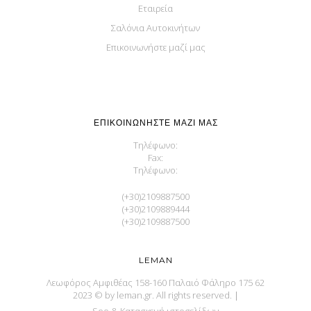
Εταιρεία
Σαλόνια Αυτοκινήτων
Επικοινωνήστε μαζί μας
ΕΠΙΚΟΙΝΩΝΉΣΤΕ ΜΑΖΊ ΜΑΣ
Τηλέφωνο:
Fax:
Τηλέφωνο:
(+30)2109887500
(+30)2109889444
(+30)2109887500
LEMAN
Λεωφόρος Αμφιθέας 158-160 Παλαιό Φάληρο 175 62
2023 © by leman.gr. All rights reserved.
|
Seo & Κατασκευή ιστοσελίδων