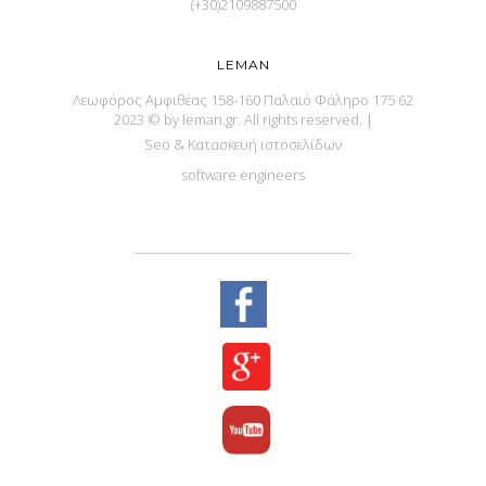
(+30)2109887500
LEMAN
Λεωφόρος Αμφιθέας 158-160 Παλαιό Φάληρο 175 62
2023 © by leman.gr. All rights reserved.
|
Seo & Κατασκευή ιστοσελίδων
software engineers