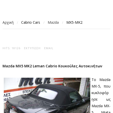
Αρχική
Cabrio Cars
Mazda
MX5-MK2
/
/
/
HITS: 18126
ΕΚΤΎΠΩΣΗ
EMAIL
Mazda MX5 MK2 Leman Cabrio Κουκούλες Αυτοκινήτων
Το Mazda
MX-5, που
κυκλοφόρ
ησε ως
Mazda MX-
5 Miata