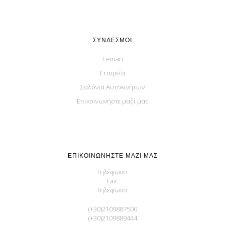
ΣΎΝΔΕΣΜΟΙ
Leman
Εταιρεία
Σαλόνια Αυτοκινήτων
Επικοινωνήστε μαζί μας
ΕΠΙΚΟΙΝΩΝΉΣΤΕ ΜΑΖΊ ΜΑΣ
Τηλέφωνο:
Fax:
Τηλέφωνο:
(+30)2109887500
(+30)2109889444