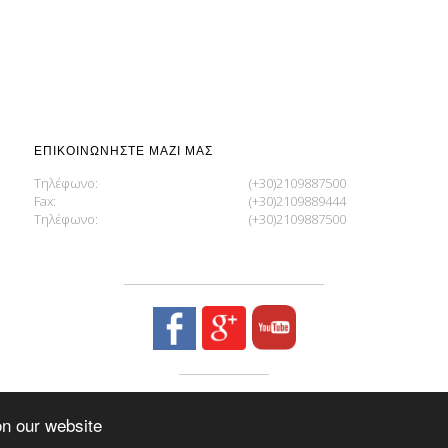
ΕΠΙΚΟΙΝΩΝΉΣΤΕ ΜΑΖΊ ΜΑΣ
Τηλέφωνο:
(+30)2109887500
Fax:
(+30)2109889444
Τηλέφωνο:
(+30)2109887500
LEMAN CABRIO ΚΟΥΚΟΎΛΕΣ ΑΥΤΟΚΙΝΉΤΩΝ
on our website