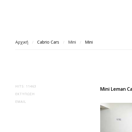
Αρχική
Cabrio Cars
Mini
Mini
/
/
/
HITS: 11463
Mini Leman C
ΕΚΤΎΠΩΣΗ
EMAIL