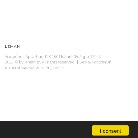
LEMAN
Λεωφόρος Αμφιθέας 158-160 Παλαιό Φάληρο 175 62
2023 © by leman.gr. All rights reserved.
|
Seo & Κατασκευή
ιστοσελίδων
software engineers
I consent