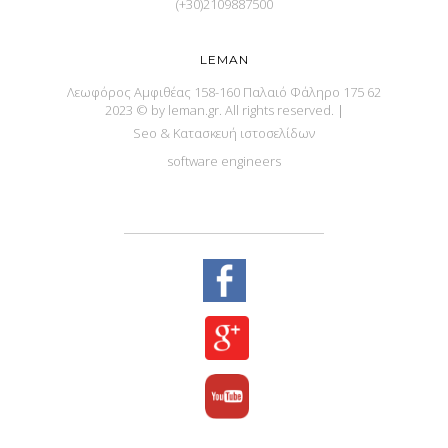
(+30)2109887500
LEMAN
Λεωφόρος Αμφιθέας 158-160 Παλαιό Φάληρο 175 62
2023 © by leman.gr. All rights reserved.
|
Seo & Κατασκευή ιστοσελίδων
software engineers