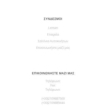
ΣΎΝΔΕΣΜΟΙ
Leman
Εταιρεία
Σαλόνια Αυτοκινήτων
Επικοινωνήστε μαζί μας
ΕΠΙΚΟΙΝΩΝΉΣΤΕ ΜΑΖΊ ΜΑΣ
Τηλέφωνο:
Fax:
Τηλέφωνο:
(+30)2109887500
(+30)2109889444