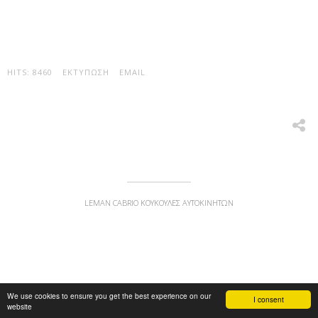
HITS: 8460
ΕΚΤΎΠΩΣΗ
EMAIL
LEMAN CABRIO ΚΟΥΚΟΎΛΕΣ ΑΥΤΟΚΙΝΉΤΩΝ
We use cookies to ensure you get the best experience on our
I consent
website