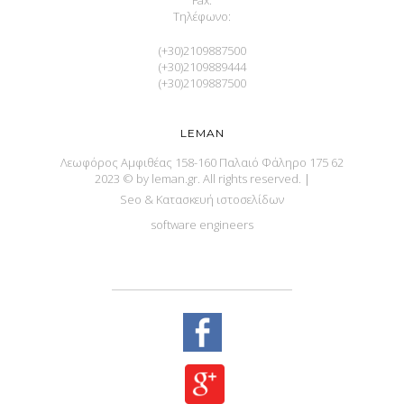
Fax:
Τηλέφωνο:
(+30)2109887500
(+30)2109889444
(+30)2109887500
LEMAN
Λεωφόρος Αμφιθέας 158-160 Παλαιό Φάληρο 175 62
2023 © by leman.gr. All rights reserved.
|
Seo & Κατασκευή ιστοσελίδων
software engineers