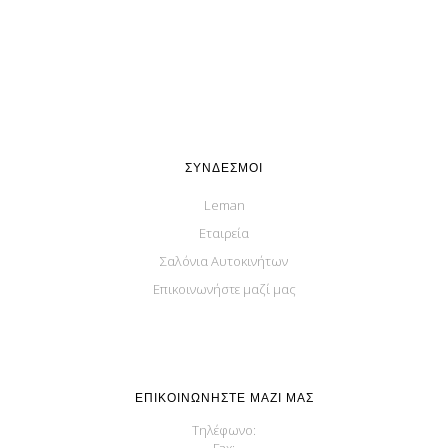
ΣΎΝΔΕΣΜΟΙ
Leman
Εταιρεία
Σαλόνια Αυτοκινήτων
Επικοινωνήστε μαζί μας
ΕΠΙΚΟΙΝΩΝΉΣΤΕ ΜΑΖΊ ΜΑΣ
Τηλέφωνο: